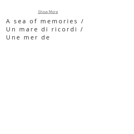
Show More
A sea of memories /
Un mare di ricordi /
Une mer de
souvenirs
Type / Tipo / Type:
Mosaic picture /
Quadro mosaico / Tableau mosaïque
Dimensions / Dimensioni / Dimensions
Height / Altezza / Hauteur (cm): 80
Width / Larghezza / Largeur (cm): 40
Depth / Profondità / Profondeur (cm): 14
Materials / Materiali / Matériaux
Glass, venezian enamels, sand, wood,
stones
Vetri, smalti veneziani, sabbia, legno,
sassi